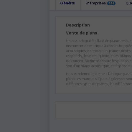
Général
Entreprises
Que
286
Description
Vente de piano
Un revendeur détaillant de pianos est un
instrument de musique à cordes frappées.
acoustiques, on trouve les pianos droits
crapauds), les demi-queue, et les pianos
de concert. Viennent ensuite les pianos n
son d'un piano acoustique, et disposant d
Le revendeur de piano ne fabrique pas lui
plusieurs marques. Il peut également ven
différents types de pianos, les différentes