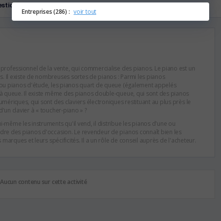
stions
Entreprises (286) :
voir tout
 professionnel de la vente, qui commercialise des pianos. Le piano est un
 Il existe de nombreuses sortes de pianos : Parmi les pianos
 ou pianos d'étude, les pianos quart de queue (également appelés
 à queue. Il existe même des pianos double-queue, qui sont des pianos
umériques, qui sont des claviers électroniques restituant au plus près le
'un clavier à « toucher-piano » ?
-même les instruments qu'il vend, il distribue les pianos d'une ou
dre des pianos d'occasion. Le revendeur de pianos connaît bien les
 marques et leurs spécificités. Il a un rôle de conseil auprès de l'acheteur.
Aucun contenu sur cette activité