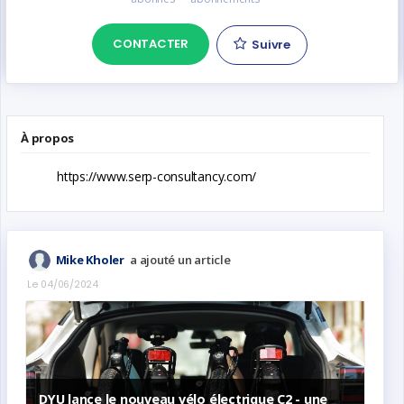
CONTACTER
Suivre
À propos
https://www.serp-consultancy.com/
a ajouté un article
Mike Kholer
Le 04/06/2024
DYU lance le nouveau vélo électrique C2 - une