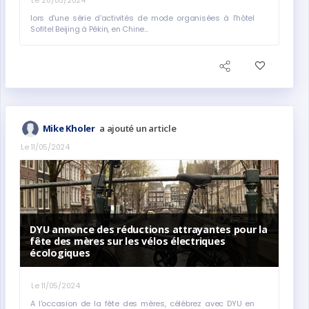
Le 20/05/2024
lors d'une série d'activités de mode organisées à l'hôtel
Sofitel Beijing à Pékin, en Chine...
a ajouté un article
Mike Kholer
Le 11/05/2024
DYU annonce des réductions attrayantes pour la
fête des mères sur les vélos électriques
écologiques
Le 11/05/2024
A l'occasion de la fête des mères, célébrez avec DYU en