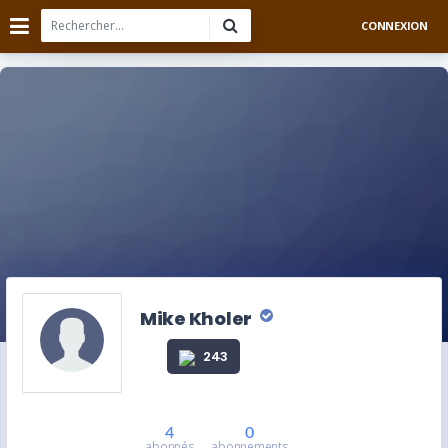
CONNEXION
Mike Kholer
243
4
0
abonnés
abonnements